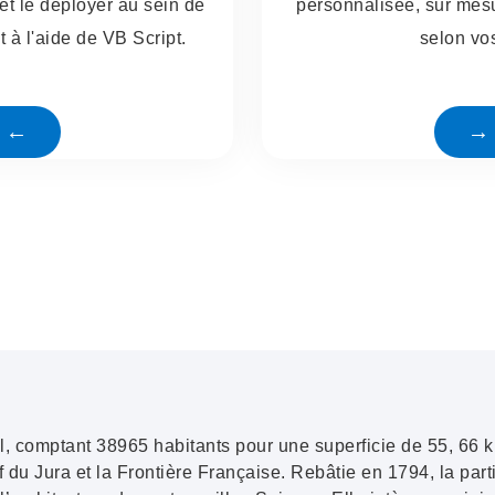
et le déployer au sein de
personnalisée, sur mesur
 à l'aide de VB Script.
selon vos
e ←
→ 
 comptant 38965 habitants pour une superficie de 55, 66 
f du Jura
et la
Frontière Française
. Rebâtie en 1794, la partic