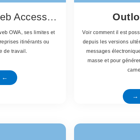
Access (OWA)
Outl
 web OWA, ses limites et
Voir comment il est possi
reprises itinérants ou
depuis les versions ult
 de travail.
messages électroniques
masse et pour génére
carne
e ←
→ 