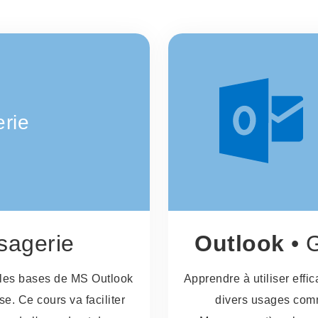
rie
sagerie
Outlook
• G
e les bases de MS Outlook
Apprendre à utiliser eff
e. Ce cours va faciliter
divers usages com