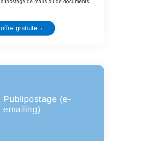
blipostage de mails ou de documents.
offre gratuite ←
Publipostage (e-
emailing)