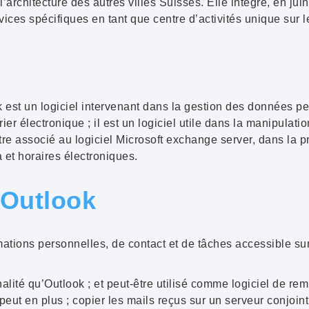
e l’architecture des autres villes Suisses. Elle intègre, en ju
ices spécifiques en tant que centre d’activités unique sur le
k
est un logiciel intervenant dans
la gestion des données pe
ier électronique
; il est un logiciel utile dans la manipulatio
tre associé au logiciel Microsoft exchange server, dans la 
a
et
horaires électroniques
.
’Outlook
ations personnelles, de contact et de tâches accessible sur 
alité qu’Outlook ; et peut-être utilisé comme logiciel de re
 peut en plus ;
copier les mails
reçus sur un serveur conjoint