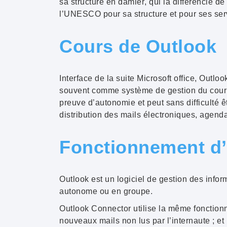
sa
structure en damier
, qui la différencie d
l’UNESCO
pour sa structure et pour ses serv
Cours de Outlook
Interface de la suite
Microsoft office
,
Outloo
souvent comme
système de gestion du courr
preuve d’autonomie et peut sans difficulté ê
distribution des
mails électroniques
,
agend
Fonctionnement d
Outlook
est un
logiciel
de gestion des inform
autonome ou en groupe.
Outlook Connector
utilise la même fonctionn
nouveaux
mails non lus
par l’internaute ; et