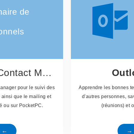
naire de
onnels
tact Manager
Outl
anager pour le suivi des
Apprendre les bonnes te
s ainsi que le mailing et
d'autres personnes, sav
agé ou sur PocketPC.
(réunions) et 
e ←
→ 