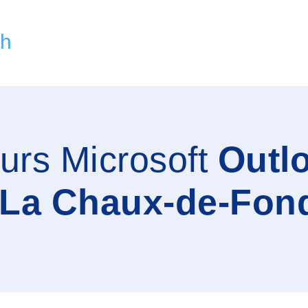
ch
urs Microsoft
Outl
La Chaux-de-Fon