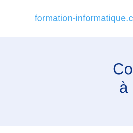
formation-informatique.
Co
à