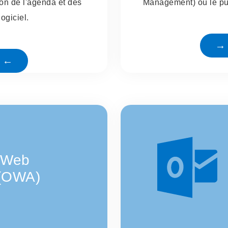
tion de l'agenda et des
Management) ou le pu
ogiciel.
→ 
e ←
 Web
 (OWA)